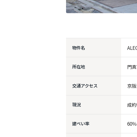
物件名
ALE
所在地
門真
交通アクセス
京阪
現況
成約
建ぺい率
60％