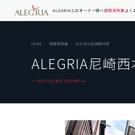
ALEGRIAとは
オーナー様へ
建築実例集
よく
HOME
›
建築実例集
›
ALEGRIA尼崎西本町
ALEGRIA尼崎
BUILDING EXAMPLE