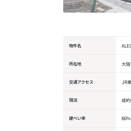
物件名
ALE
所在地
大阪
交通アクセス
JR
現況
成約
建ぺい率
60％