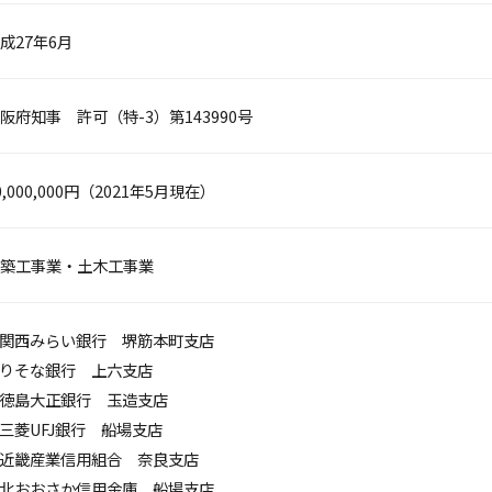
成27年6月
阪府知事 許可（特-3）第143990号
0,000,000円（2021年5月現在）
築工事業・土木工事業
関西みらい銀行 堺筋本町支店
りそな銀行 上六支店
徳島大正銀行 玉造支店
三菱UFJ銀行 船場支店
近畿産業信用組合 奈良支店
北おおさか信用金庫 船場支店