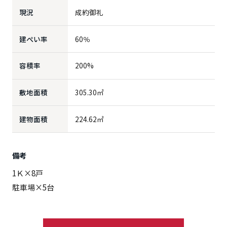
現況
成約御礼
建ぺい率
60％
容積率
200%
敷地面積
305.30㎡
建物面積
224.62㎡
備考
1Ｋ×8戸
駐車場×5台