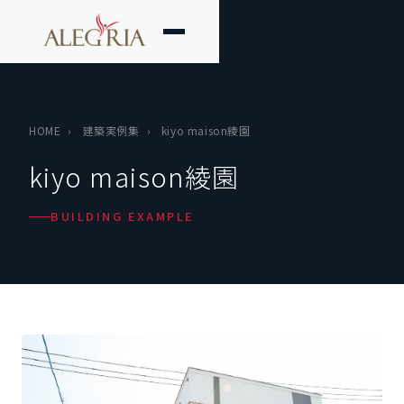
HOME
›
建築実例集
›
kiyo maison綾園
kiyo maison綾園
BUILDING EXAMPLE